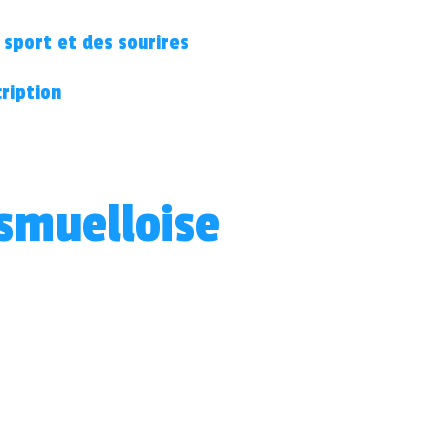
 sport et des sourires
cription
smuelloise