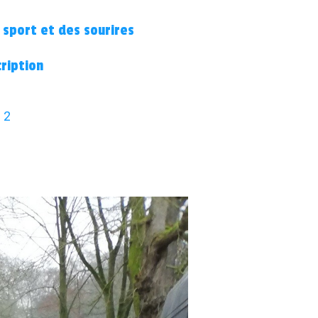
 sport et des sourires
cription
 2