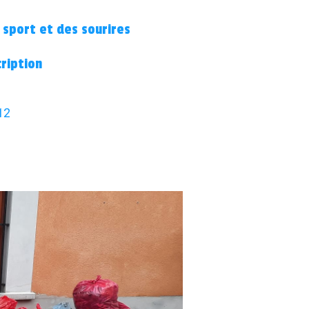
 sport et des sourires
cription
12