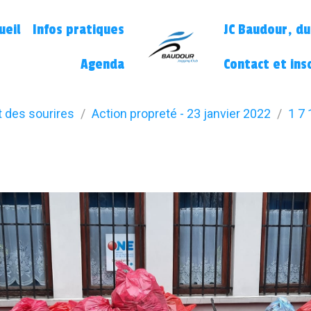
ueil
Infos pratiques
JC Baudour, du
Agenda
Contact et ins
t des sourires
Action propreté - 23 janvier 2022
1 7 