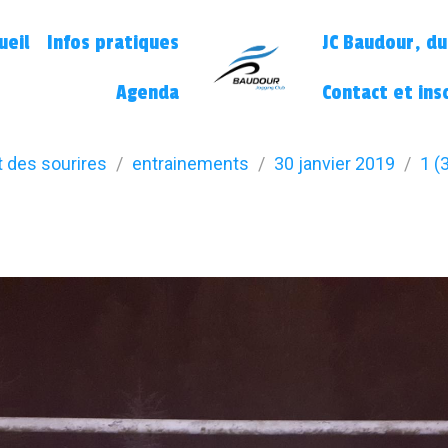
ueil
Infos pratiques
JC Baudour, du
Agenda
Contact et ins
t des sourires
entrainements
30 janvier 2019
1 (