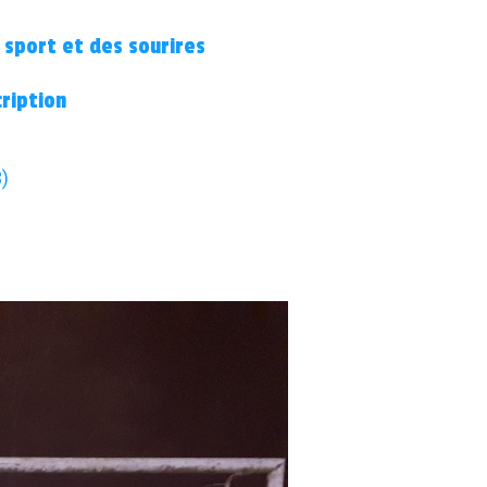
 sport et des sourires
cription
3)