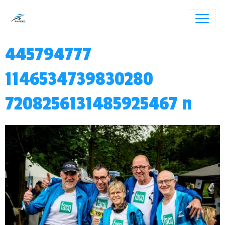
445794777
1146534739830280
7208256131485925467 n