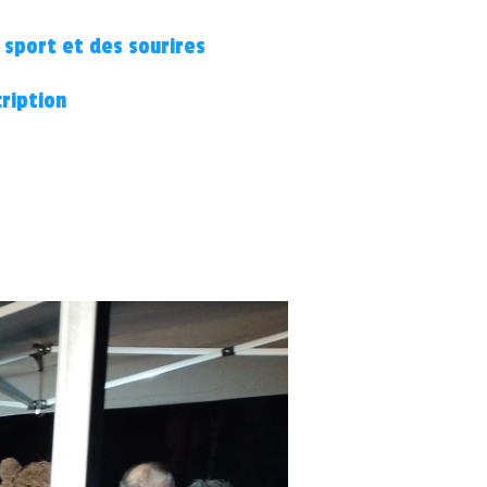
 sport et des sourires
cription