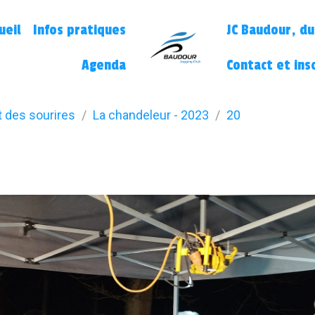
ueil
Infos pratiques
JC Baudour, du
Agenda
Contact et ins
t des sourires
La chandeleur - 2023
20