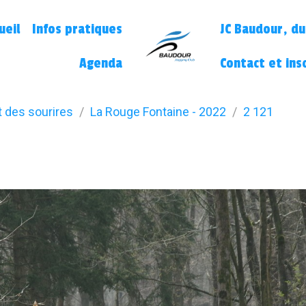
ueil
Infos pratiques
JC Baudour, du
Agenda
Contact et ins
t des sourires
La Rouge Fontaine - 2022
2 121