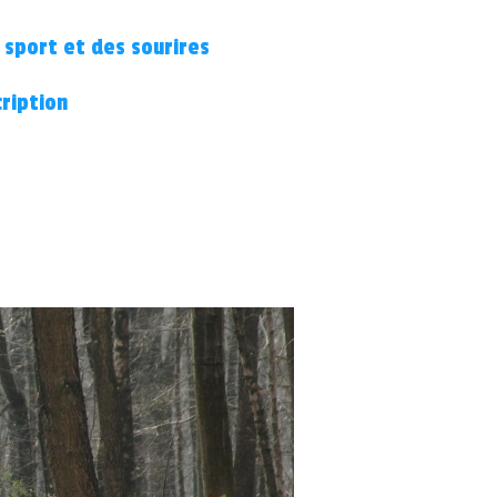
 sport et des sourires
cription