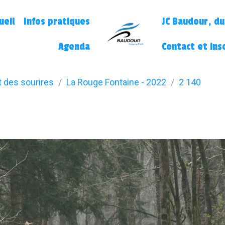
ueil
Infos pratiques
JC Baudour, du
Agenda
Contact et ins
t des sourires
La Rouge Fontaine - 2022
2 140