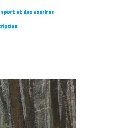
 sport et des sourires
cription