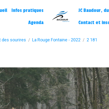
ueil
Infos pratiques
JC Baudour, du
Agenda
Contact et ins
t des sourires
La Rouge Fontaine - 2022
2 181