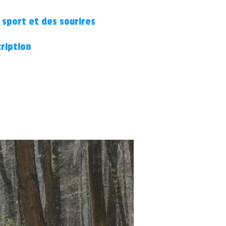
 sport et des sourires
cription