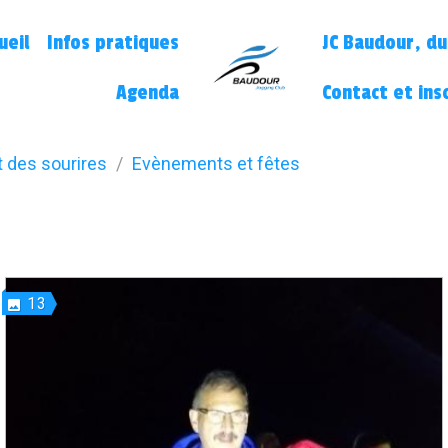
ueil
Infos pratiques
JC Baudour, du
Agenda
Contact et ins
t des sourires
Evènements et fêtes
13