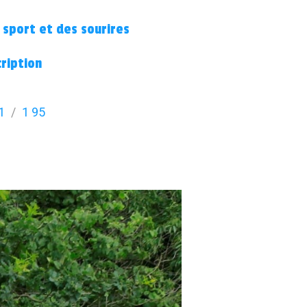
 sport et des sourires
cription
1
1 95