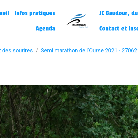
ueil
Infos pratiques
JC Baudour, du
Agenda
Contact et ins
t des sourires
Semi marathon de l'Ourse 2021 - 27062