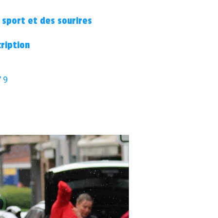
 sport et des sourires
cription
 9