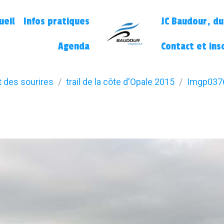
ueil
Infos pratiques
JC Baudour, du
Agenda
Contact et ins
t des sourires
trail de la côte d'Opale 2015
Imgp037