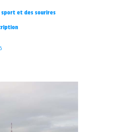
 sport et des sourires
cription
6